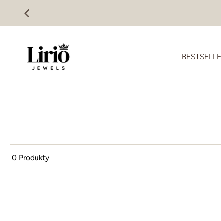
Preskočiť
na
obsah
BESTSELL
0 Produkty