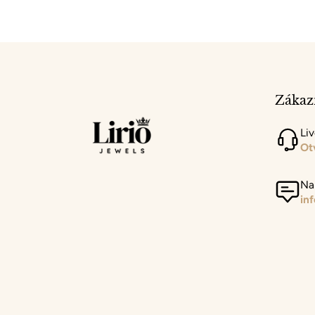
Zákaz
Li
Ot
Na
in