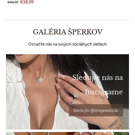
€38,99
€46,99
GALÉRIA ŠPERKOV
Označte nás na svojich sociálnych sieťach
Sledujte nás na
Instagrame
Sledujte @liriojewels.sk