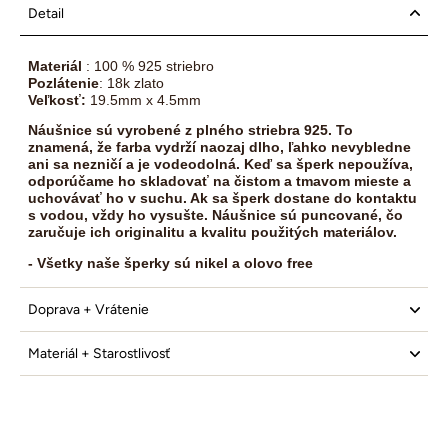
Detail
Materiál
: 100 % 925 striebro
Pozlátenie
: 18k zlato
Veľkosť:
19.5mm x 4.5mm
Náušnice sú vyrobené z plného striebra 925.
To
znamená, že farba vydrží naozaj dlho,
ľahko nevybledne
ani sa nezničí a je vodeodolná. Keď sa šperk nepoužíva,
odporúčame ho skladovať na čistom a tmavom mieste a
uchovávať ho v suchu. Ak sa šperk dostane do kontaktu
s vodou, vždy ho vysušte. Náušnice sú puncované, čo
zaručuje ich originalitu a kvalitu použitých materiálov.
- Všetky naše šperky sú nikel a olovo free
Doprava + Vrátenie
Materiál + Starostlivosť