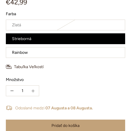
€42,99
Farba
Zlatá
Strieborná
Rainbow
Tabuľka Veľkostí
Množstvo
Odoslané medzi
07 Augusta a 08 Augusta.
Pridať do košíka