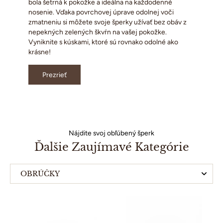
bola šetrná k pokožke a ideálna na každodenné
nosenie. Vďaka povrchovej úprave odolnej voči
zmatneniu si môžete svoje šperky užívať bez obáv z
nepekných zelených škvŕn na vašej pokožke.
Vyniknite s kúskami, ktoré sú rovnako odolné ako
krásne!
Prezrieť
Nájdite svoj obľúbený šperk
Ďalšie Zaujímavé Kategórie
OBRÚČKY
KRUHOVÉ NÁUŠNICE