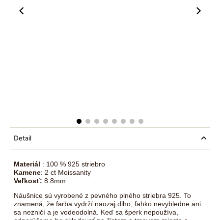
00:12
00:19
Detail
Materiál
: 100 % 925 striebro
Kamene
: 2 ct Moissanity
Veľkosť:
8.8mm
Náušnice sú vyrobené z pevného plného striebra 925. To
znamená, že farba vydrží naozaj dlho, ľahko nevybledne ani
sa nezničí a je vodeodolná. Keď sa šperk nepoužíva,