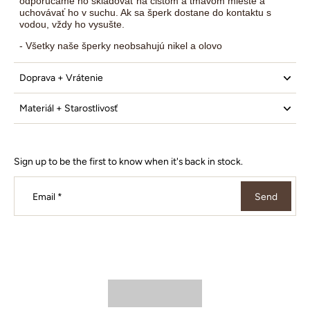
odporúčame ho skladovať na čistom a tmavom mieste a
uchovávať ho v suchu. Ak sa šperk dostane do kontaktu s
vodou, vždy ho vysušte.
- Všetky naše šperky neobsahujú nikel a olovo
Doprava + Vrátenie
Materiál + Starostlivosť
Sign up to be the first to know when it's back in stock.
Email
*
Send