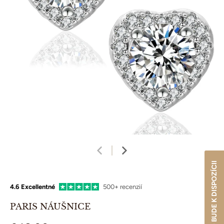
UPOZORNIŤ, KEĎ BUDE K DISPOZÍCII
4.6 Excellentné
500+ recenzií
PARIS NÁUŠNICE