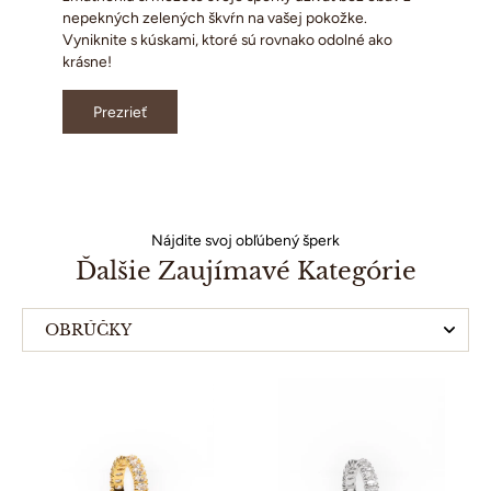
nepekných zelených škvŕn na vašej pokožke.
Vyniknite s kúskami, ktoré sú rovnako odolné ako
krásne!
Prezrieť
Nájdite svoj obľúbený šperk
Ďalšie Zaujímavé Kategórie
OBRÚČKY
KRUHOVÉ NÁUŠNICE