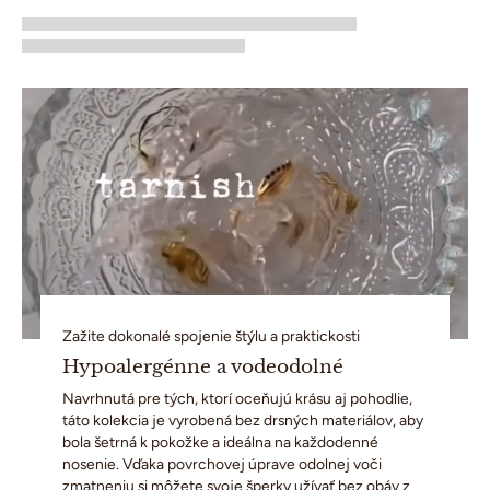
Zažite dokonalé spojenie štýlu a praktickosti
Hypoalergénne a vodeodolné
Navrhnutá pre tých, ktorí oceňujú krásu aj pohodlie,
táto kolekcia je vyrobená bez drsných materiálov, aby
bola šetrná k pokožke a ideálna na každodenné
nosenie. Vďaka povrchovej úprave odolnej voči
zmatneniu si môžete svoje šperky užívať bez obáv z