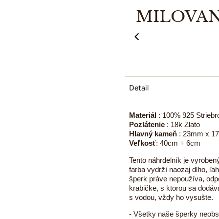
MILOVAN
00:12
00:
Detail
Materiál
: 100% 925 Striebr
Pozlátenie
: 18k Zlato
Hlavný kameň
: 23mm x 
Veľkosť
: 40cm + 6cm
Tento náhrdelník je vyrobe
farba vydrží naozaj dlho, ľ
šperk práve nepoužíva, od
krabičke, s ktorou sa dodáv
s vodou, vždy ho vysušte.
- Všetky naše šperky neobs