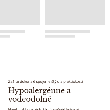
Zažite dokonalé spojenie štýlu a praktickosti
Hypoalergénne a
vodeodolné
Navrhnutá pre tých, ktorí oceňujú krásu aj