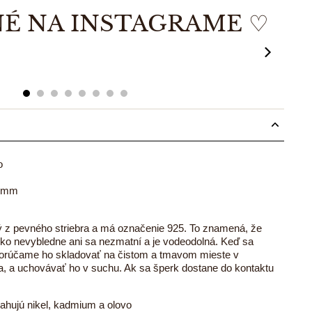
É NA INSTAGRAME ♡
12
00:19
00:11
0
o
17mm
ný z pevného striebra a má označenie 925. To znamená, že
ahko nevybledne ani sa nezmatní a je vodeodolná. Keď sa
porúčame ho skladovať na čistom a tmavom mieste v
a, a uchovávať ho v suchu. Ak sa šperk dostane do kontaktu
ahujú nikel, kadmium a olovo