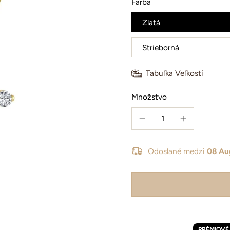
Farba
Zlatá
Strieborná
Tabuľka Veľkostí
Množstvo
Odoslané medzi
08 Au
PRÉMIOV